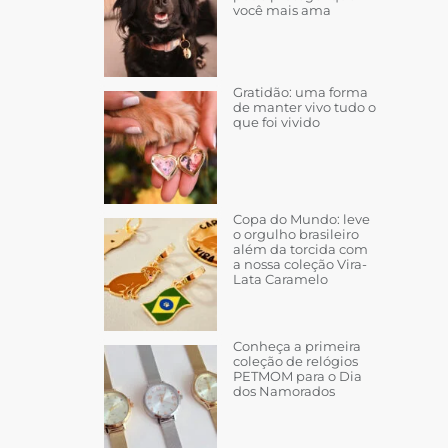
você mais ama
Gratidão: uma forma
de manter vivo tudo o
que foi vivido
Copa do Mundo: leve
o orgulho brasileiro
além da torcida com
a nossa coleção Vira-
Lata Caramelo
Conheça a primeira
coleção de relógios
PETMOM para o Dia
dos Namorados